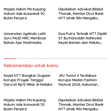
Majelis Hakim PN Kupang
Dipolisikan Advokat Bildad
Hukum Ade Kuswandi 30
Thonak, Mantan Dirut Bank
Bulan Penjara
NTT Izhak Rihi Mengaku
Tidak Pernah Diwawancara
Universitas Uyelindo Latih
Dua Putra Terbaik NTT Dipilih
Guru PAUD MRC Membuat
ST Burhanuddin Nahkodai
Bahan Ajar Multimedia
Kejati Banten dan Maluku
Edukatif
Utara
Rekomendasi untuk kamu
Kejati NTT Bongkar Dugaan
JPU Tuntut 4 Terdakwa
Korupsi Proyek Tanggul
Korupsi Medan Fashion
Darurat Rp12 Miliar di Malaka
Festival 2024, Hukuman
Penjara hingga 5 Tahun
Majelis Hakim PN Kupang
Dipolisikan Advokat Bildad
Hukum Ade Kuswandi 30
Thonak, Mantan Dirut Bank
Bulan Penjara
NTT Izhak Rihi Mengaku