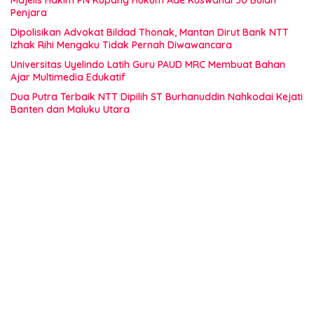
Majelis Hakim PN Kupang Hukum Ade Kuswandi 30 Bulan
Penjara
Dipolisikan Advokat Bildad Thonak, Mantan Dirut Bank NTT
Izhak Rihi Mengaku Tidak Pernah Diwawancara
Universitas Uyelindo Latih Guru PAUD MRC Membuat Bahan
Ajar Multimedia Edukatif
Dua Putra Terbaik NTT Dipilih ST Burhanuddin Nahkodai Kejati
Banten dan Maluku Utara