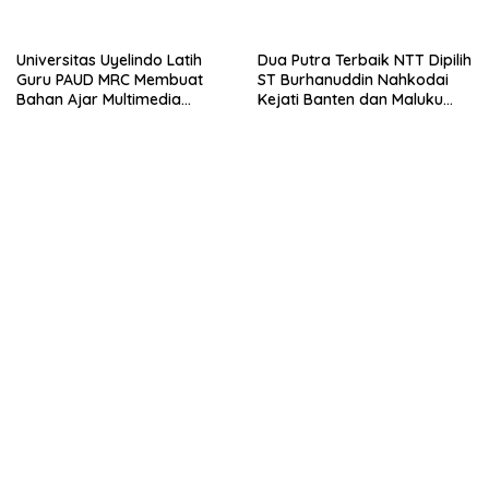
Tidak Pernah Diwawancara
Universitas Uyelindo Latih
Dua Putra Terbaik NTT Dipilih
Guru PAUD MRC Membuat
ST Burhanuddin Nahkodai
Bahan Ajar Multimedia
Kejati Banten dan Maluku
Edukatif
Utara