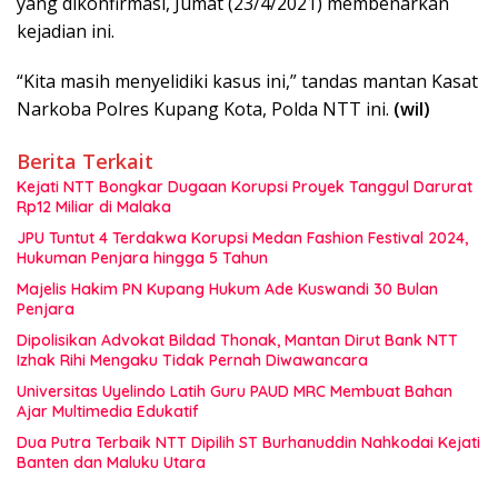
yang dikonfirmasi, Jumat (23/4/2021) membenarkan
kejadian ini.
“Kita masih menyelidiki kasus ini,” tandas mantan Kasat
Narkoba Polres Kupang Kota, Polda NTT ini.
(wil)
Berita Terkait
Kejati NTT Bongkar Dugaan Korupsi Proyek Tanggul Darurat
Rp12 Miliar di Malaka
JPU Tuntut 4 Terdakwa Korupsi Medan Fashion Festival 2024,
Hukuman Penjara hingga 5 Tahun
Majelis Hakim PN Kupang Hukum Ade Kuswandi 30 Bulan
Penjara
Dipolisikan Advokat Bildad Thonak, Mantan Dirut Bank NTT
Izhak Rihi Mengaku Tidak Pernah Diwawancara
Universitas Uyelindo Latih Guru PAUD MRC Membuat Bahan
Ajar Multimedia Edukatif
Dua Putra Terbaik NTT Dipilih ST Burhanuddin Nahkodai Kejati
Banten dan Maluku Utara