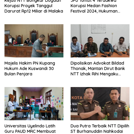
Kejati NTT Bongkar Dugaan
JPU Tuntut 4 Terdakwa
Korupsi Proyek Tanggul
Korupsi Medan Fashion
Darurat Rp12 Miliar di Malaka
Festival 2024, Hukuman
Penjara hingga 5 Tahun
Majelis Hakim PN Kupang
Dipolisikan Advokat Bildad
Hukum Ade Kuswandi 30
Thonak, Mantan Dirut Bank
Bulan Penjara
NTT Izhak Rihi Mengaku
Tidak Pernah Diwawancara
Universitas Uyelindo Latih
Dua Putra Terbaik NTT Dipilih
Guru PAUD MRC Membuat
ST Burhanuddin Nahkodai