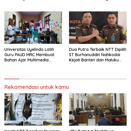
Tidak Pernah Diwawancara
Universitas Uyelindo Latih
Dua Putra Terbaik NTT Dipilih
Guru PAUD MRC Membuat
ST Burhanuddin Nahkodai
Bahan Ajar Multimedia
Kejati Banten dan Maluku
Edukatif
Utara
Rekomendasi untuk kamu