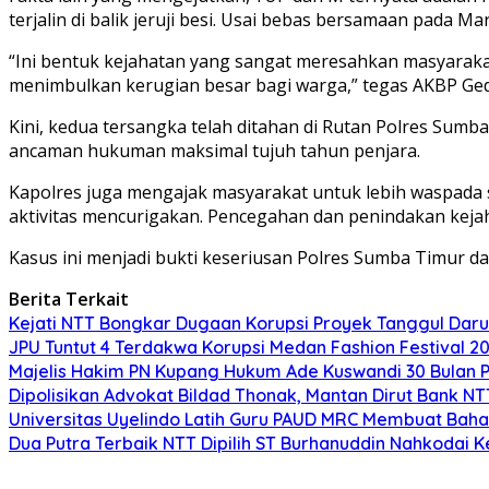
terjalin di balik jeruji besi. Usai bebas bersamaan pada
“Ini bentuk kejahatan yang sangat meresahkan masyarakat
menimbulkan kerugian besar bagi warga,” tegas AKBP Ge
Kini, kedua tersangka telah ditahan di Rutan Polres Sumba
ancaman hukuman maksimal tujuh tahun penjara.
Kapolres juga mengajak masyarakat untuk lebih waspada 
aktivitas mencurigakan. Pencegahan dan penindakan kejaha
Kasus ini menjadi bukti keseriusan Polres Sumba Timur
Berita Terkait
Kejati NTT Bongkar Dugaan Korupsi Proyek Tanggul Darur
JPU Tuntut 4 Terdakwa Korupsi Medan Fashion Festival 2
Majelis Hakim PN Kupang Hukum Ade Kuswandi 30 Bulan 
Dipolisikan Advokat Bildad Thonak, Mantan Dirut Bank N
Universitas Uyelindo Latih Guru PAUD MRC Membuat Bahan
Dua Putra Terbaik NTT Dipilih ST Burhanuddin Nahkodai K