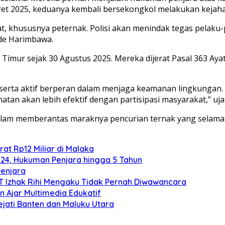
 Maret 2025, keduanya kembali bersekongkol melakukan keja
, khususnya peternak. Polisi akan menindak tegas pelaku-p
de Harimbawa.
 Timur sejak 30 Agustus 2025. Mereka dijerat Pasal 363 Aya
serta aktif berperan dalam menjaga keamanan lingkungan. 
tan akan lebih efektif dengan partisipasi masyarakat,” uja
 dalam memberantas maraknya pencurian ternak yang selam
at Rp12 Miliar di Malaka
024, Hukuman Penjara hingga 5 Tahun
Penjara
TT Izhak Rihi Mengaku Tidak Pernah Diwawancara
 Ajar Multimedia Edukatif
ejati Banten dan Maluku Utara