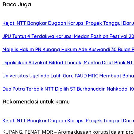
Baca Juga
Kejati NTT Bongkar Dugaan Korupsi Proyek Tanggul Darur
JPU Tuntut 4 Terdakwa Korupsi Medan Fashion Festival 2
Majelis Hakim PN Kupang Hukum Ade Kuswandi 30 Bulan 
Dipolisikan Advokat Bildad Thonak, Mantan Dirut Bank N
Universitas Uyelindo Latih Guru PAUD MRC Membuat Bahan
Dua Putra Terbaik NTT Dipilih ST Burhanuddin Nahkodai K
Rekomendasi untuk kamu
Kejati NTT Bongkar Dugaan Korupsi Proyek Tanggul Darur
KUPANG, PENATIMOR – Aroma dugaan korupsi dalam proy