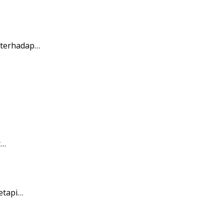
 terhadap…
r…
etapi…