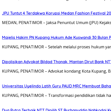
JPU Tuntut 4 Terdakwa Korupsi Medan Fashion Festival 2
MEDAN, PENATIMOR – Jaksa Penuntut Umum (JPU) Kejaksa
Majelis Hakim PN Kupang Hukum Ade Kuswandi 30 Bulan 
KUPANG, PENATIMOR – Setelah melalui proses hukum yang
Dipolisikan Advokat Bildad Thonak, Mantan Dirut Bank N
KUPANG, PENATIMOR – Advokat kondang Kota Kupang, Bil
Universitas Uyelindo Latih Guru PAUD MRC Membuat Bahan
KUPANG, PENATIMOR – Transformasi pendidikan tidak hanya
Dua Putra Terbaik NTT Dipilih ST Burhanuddin Nahkodai K