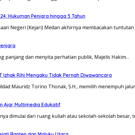
024, Hukuman Penjara hingga 5 Tahun
an Negeri (Kejari) Medan akhirnya membacakan tuntutan
Penjara
 panjang dan menyita perhatian publik, Majelis Hakim…
TT Izhak Rihi Mengaku Tidak Pernah Diwawancara
dad Mauridz Torino Thonak, S.H., memilih menempuh jalu
 Ajar Multimedia Edukatif
 dimulai dari ruang kuliah atau sekolah-sekolah besar, t
ejati Banten dan Maluku Utara