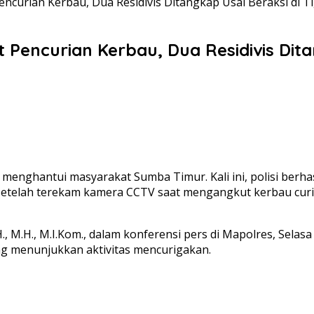
ncurian Kerbau, Dua Residivis Ditangkap Usai Beraksi di T
Pencurian Kerbau, Dua Residivis Ditan
 menghantui masyarakat Sumba Timur. Kali ini, polisi berh
 setelah terekam kamera CCTV saat mengangkut kerbau cu
H., M.H., M.I.Kom., dalam konferensi pers di Mapolres, Se
g menunjukkan aktivitas mencurigakan.