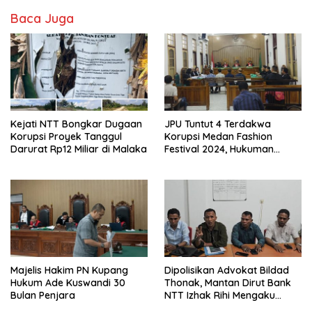
Baca Juga
Kejati NTT Bongkar Dugaan
JPU Tuntut 4 Terdakwa
Korupsi Proyek Tanggul
Korupsi Medan Fashion
Darurat Rp12 Miliar di Malaka
Festival 2024, Hukuman
Penjara hingga 5 Tahun
Majelis Hakim PN Kupang
Dipolisikan Advokat Bildad
Hukum Ade Kuswandi 30
Thonak, Mantan Dirut Bank
Bulan Penjara
NTT Izhak Rihi Mengaku
Tidak Pernah Diwawancara