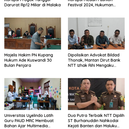
Darurat Rp12 Miliar di Malaka
Festival 2024, Hukuman
Penjara hingga 5 Tahun
Majelis Hakim PN Kupang
Dipolisikan Advokat Bildad
Hukum Ade Kuswandi 30
Thonak, Mantan Dirut Bank
Bulan Penjara
NTT Izhak Rihi Mengaku
Tidak Pernah Diwawancara
Universitas Uyelindo Latih
Dua Putra Terbaik NTT Dipilih
Guru PAUD MRC Membuat
ST Burhanuddin Nahkodai
Bahan Ajar Multimedia
Kejati Banten dan Maluku