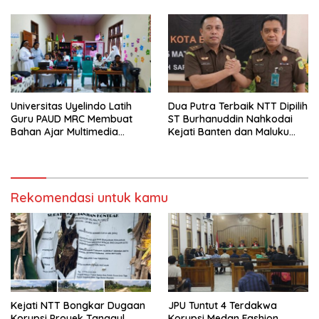
Universitas Uyelindo Latih
Dua Putra Terbaik NTT Dipilih
Guru PAUD MRC Membuat
ST Burhanuddin Nahkodai
Bahan Ajar Multimedia
Kejati Banten dan Maluku
Edukatif
Utara
Rekomendasi untuk kamu
Kejati NTT Bongkar Dugaan
JPU Tuntut 4 Terdakwa
Korupsi Proyek Tanggul
Korupsi Medan Fashion