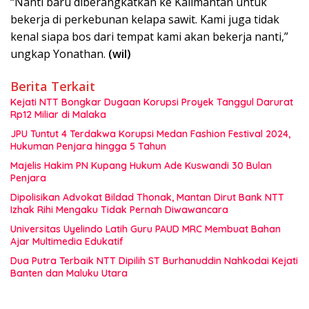
“Nanti baru diberangkatkan ke Kalimantan untuk
bekerja di perkebunan kelapa sawit. Kami juga tidak
kenal siapa bos dari tempat kami akan bekerja nanti,”
ungkap Yonathan.
(wil)
Berita Terkait
Kejati NTT Bongkar Dugaan Korupsi Proyek Tanggul Darurat
Rp12 Miliar di Malaka
JPU Tuntut 4 Terdakwa Korupsi Medan Fashion Festival 2024,
Hukuman Penjara hingga 5 Tahun
Majelis Hakim PN Kupang Hukum Ade Kuswandi 30 Bulan
Penjara
Dipolisikan Advokat Bildad Thonak, Mantan Dirut Bank NTT
Izhak Rihi Mengaku Tidak Pernah Diwawancara
Universitas Uyelindo Latih Guru PAUD MRC Membuat Bahan
Ajar Multimedia Edukatif
Dua Putra Terbaik NTT Dipilih ST Burhanuddin Nahkodai Kejati
Banten dan Maluku Utara