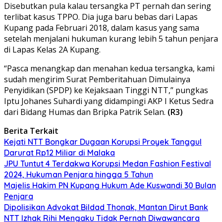
Disebutkan pula kalau tersangka PT pernah dan sering
terlibat kasus TPPO. Dia juga baru bebas dari Lapas
Kupang pada Februari 2018, dalam kasus yang sama
setelah menjalani hukuman kurang lebih 5 tahun penjara
di Lapas Kelas 2A Kupang.
“Pasca menangkap dan menahan kedua tersangka, kami
sudah mengirim Surat Pemberitahuan Dimulainya
Penyidikan (SPDP) ke Kejaksaan Tinggi NTT,” pungkas
Iptu Johanes Suhardi yang didampingi AKP I Ketus Sedra
dari Bidang Humas dan Bripka Patrik Selan.
(R3)
Berita Terkait
Kejati NTT Bongkar Dugaan Korupsi Proyek Tanggul
Darurat Rp12 Miliar di Malaka
JPU Tuntut 4 Terdakwa Korupsi Medan Fashion Festival
2024, Hukuman Penjara hingga 5 Tahun
Majelis Hakim PN Kupang Hukum Ade Kuswandi 30 Bulan
Penjara
Dipolisikan Advokat Bildad Thonak, Mantan Dirut Bank
NTT Izhak Rihi Mengaku Tidak Pernah Diwawancara