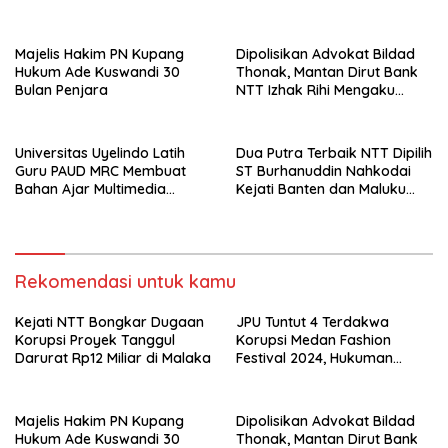
Penjara hingga 5 Tahun
Majelis Hakim PN Kupang
Dipolisikan Advokat Bildad
Hukum Ade Kuswandi 30
Thonak, Mantan Dirut Bank
Bulan Penjara
NTT Izhak Rihi Mengaku
Tidak Pernah Diwawancara
Universitas Uyelindo Latih
Dua Putra Terbaik NTT Dipilih
Guru PAUD MRC Membuat
ST Burhanuddin Nahkodai
Bahan Ajar Multimedia
Kejati Banten dan Maluku
Edukatif
Utara
Rekomendasi untuk kamu
Kejati NTT Bongkar Dugaan
JPU Tuntut 4 Terdakwa
Korupsi Proyek Tanggul
Korupsi Medan Fashion
Darurat Rp12 Miliar di Malaka
Festival 2024, Hukuman
Penjara hingga 5 Tahun
Majelis Hakim PN Kupang
Dipolisikan Advokat Bildad
Hukum Ade Kuswandi 30
Thonak, Mantan Dirut Bank