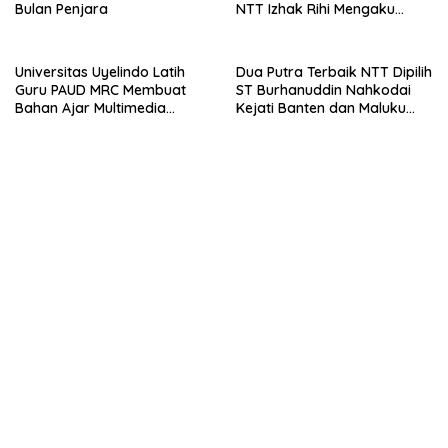
Bulan Penjara
NTT Izhak Rihi Mengaku
Tidak Pernah Diwawancara
Universitas Uyelindo Latih
Dua Putra Terbaik NTT Dipilih
Guru PAUD MRC Membuat
ST Burhanuddin Nahkodai
Bahan Ajar Multimedia
Kejati Banten dan Maluku
Edukatif
Utara