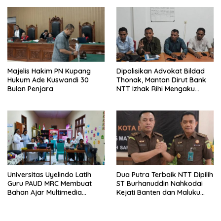
Majelis Hakim PN Kupang
Dipolisikan Advokat Bildad
Hukum Ade Kuswandi 30
Thonak, Mantan Dirut Bank
Bulan Penjara
NTT Izhak Rihi Mengaku
Tidak Pernah Diwawancara
Universitas Uyelindo Latih
Dua Putra Terbaik NTT Dipilih
Guru PAUD MRC Membuat
ST Burhanuddin Nahkodai
Bahan Ajar Multimedia
Kejati Banten dan Maluku
Edukatif
Utara