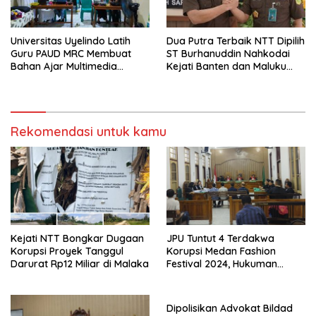
Universitas Uyelindo Latih
Dua Putra Terbaik NTT Dipilih
Guru PAUD MRC Membuat
ST Burhanuddin Nahkodai
Bahan Ajar Multimedia
Kejati Banten dan Maluku
Edukatif
Utara
Rekomendasi untuk kamu
Kejati NTT Bongkar Dugaan
JPU Tuntut 4 Terdakwa
Korupsi Proyek Tanggul
Korupsi Medan Fashion
Darurat Rp12 Miliar di Malaka
Festival 2024, Hukuman
Penjara hingga 5 Tahun
Dipolisikan Advokat Bildad