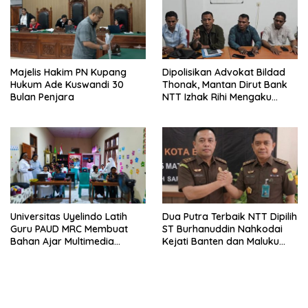
Majelis Hakim PN Kupang
Dipolisikan Advokat Bildad
Hukum Ade Kuswandi 30
Thonak, Mantan Dirut Bank
Bulan Penjara
NTT Izhak Rihi Mengaku
Tidak Pernah Diwawancara
Universitas Uyelindo Latih
Dua Putra Terbaik NTT Dipilih
Guru PAUD MRC Membuat
ST Burhanuddin Nahkodai
Bahan Ajar Multimedia
Kejati Banten dan Maluku
Edukatif
Utara