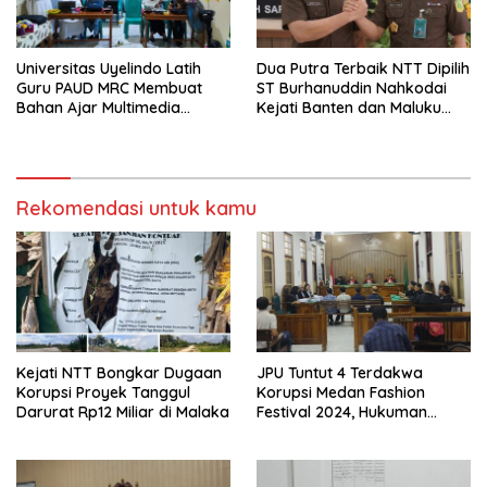
Universitas Uyelindo Latih
Dua Putra Terbaik NTT Dipilih
Guru PAUD MRC Membuat
ST Burhanuddin Nahkodai
Bahan Ajar Multimedia
Kejati Banten dan Maluku
Edukatif
Utara
Rekomendasi untuk kamu
Kejati NTT Bongkar Dugaan
JPU Tuntut 4 Terdakwa
Korupsi Proyek Tanggul
Korupsi Medan Fashion
Darurat Rp12 Miliar di Malaka
Festival 2024, Hukuman
Penjara hingga 5 Tahun