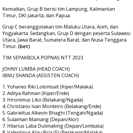
Kemudian, Grup B berisi tim Lampung, Kalimantan
Timur, DKI Jakarta, dan Papua.
Grup C beranggotakan tim Maluku Utara, Aceh, dan
Yogyakarta. Sedangkan, Grup D dengan peserta Sulawesi
Utara, Jawa Barat, Sumatera Barat, dan Nusa Tenggara
Timur.
(bet)
TIM SEPAKBOLA POPNAS NTT 2023
JOHNY LUMBA (HEAD COACH)
IBNU SHANDA (ASSISTEN COACH)
1. Yohanes Riki Lolomsait (Kiper/Malaka)
2. Aditya Rahman (Kiper/Ende)
3. Hironimus Liko (Belakang/Ngada)
4. Christiano Ivan Monteiro (Belakang/Ende)
5. Gabrieltus Alkevin Bhaghi (Tengah/Ngada)
6. Sulaiman Mamang (Depan/Alor)
7. Hilarius Laba Dulimaking (Depan/Lembata)
8. Valentinus Klau Bria (5) (Belakang/Malaka)