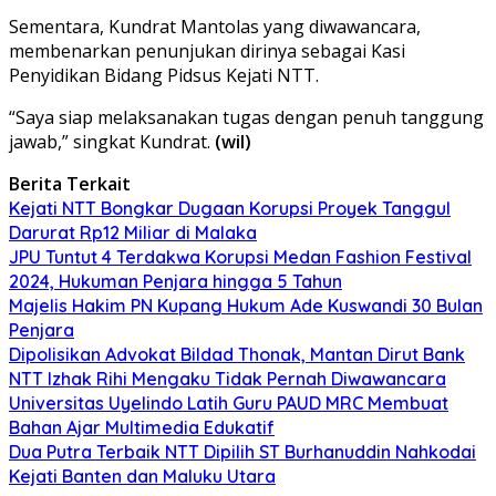
Sementara, Kundrat Mantolas yang diwawancara,
membenarkan penunjukan dirinya sebagai Kasi
Penyidikan Bidang Pidsus Kejati NTT.
“Saya siap melaksanakan tugas dengan penuh tanggung
jawab,” singkat Kundrat.
(wil)
Berita Terkait
Kejati NTT Bongkar Dugaan Korupsi Proyek Tanggul
Darurat Rp12 Miliar di Malaka
JPU Tuntut 4 Terdakwa Korupsi Medan Fashion Festival
2024, Hukuman Penjara hingga 5 Tahun
Majelis Hakim PN Kupang Hukum Ade Kuswandi 30 Bulan
Penjara
Dipolisikan Advokat Bildad Thonak, Mantan Dirut Bank
NTT Izhak Rihi Mengaku Tidak Pernah Diwawancara
Universitas Uyelindo Latih Guru PAUD MRC Membuat
Bahan Ajar Multimedia Edukatif
Dua Putra Terbaik NTT Dipilih ST Burhanuddin Nahkodai
Kejati Banten dan Maluku Utara