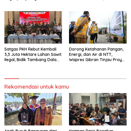
Perusahaan
Jalur Orang Dalam
Satgas PKH Rebut Kembali
Dorong Ketahanan Pangan,
3,3 Juta Hektare Lahan Sawit
Energi, dan Air di NTT,
Ilegal, Bidik Tambang Dalam
Wapres Gibran Tinjau Proyek
Kawasan Hutan
Pembangunan Bendungan
Mbay/Lambo Nagekeo
Rekomendasi untuk kamu
Anak Buruh Bangunan dari
Hotman Paris Bongkar