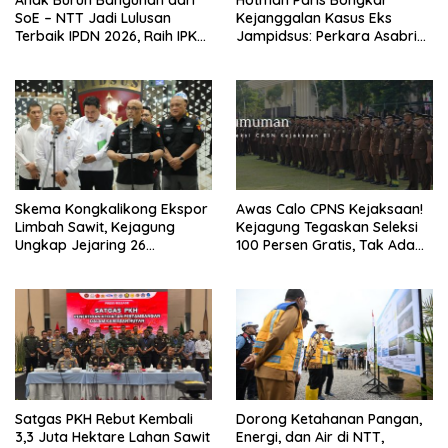
SoE – NTT Jadi Lulusan
Kejanggalan Kasus Eks
Terbaik IPDN 2026, Raih IPK
Jampidsus: Perkara Asabri
3,84
Sudah Inkracht Sebelum
Febrie Menjabat
Skema Kongkalikong Ekspor
Awas Calo CPNS Kejaksaan!
Limbah Sawit, Kejagung
Kejagung Tegaskan Seleksi
Ungkap Jejaring 26
100 Persen Gratis, Tak Ada
Perusahaan
Jalur Orang Dalam
Satgas PKH Rebut Kembali
Dorong Ketahanan Pangan,
3,3 Juta Hektare Lahan Sawit
Energi, dan Air di NTT,