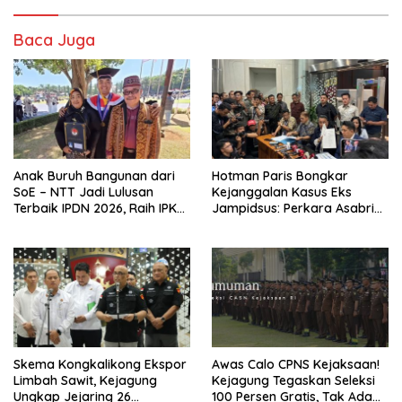
Baca Juga
Anak Buruh Bangunan dari
Hotman Paris Bongkar
SoE – NTT Jadi Lulusan
Kejanggalan Kasus Eks
Terbaik IPDN 2026, Raih IPK
Jampidsus: Perkara Asabri
3,84
Sudah Inkracht Sebelum
Febrie Menjabat
Skema Kongkalikong Ekspor
Awas Calo CPNS Kejaksaan!
Limbah Sawit, Kejagung
Kejagung Tegaskan Seleksi
Ungkap Jejaring 26
100 Persen Gratis, Tak Ada