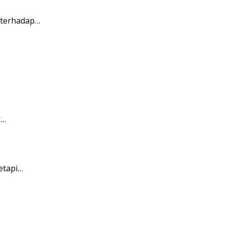
 terhadap…
r…
etapi…