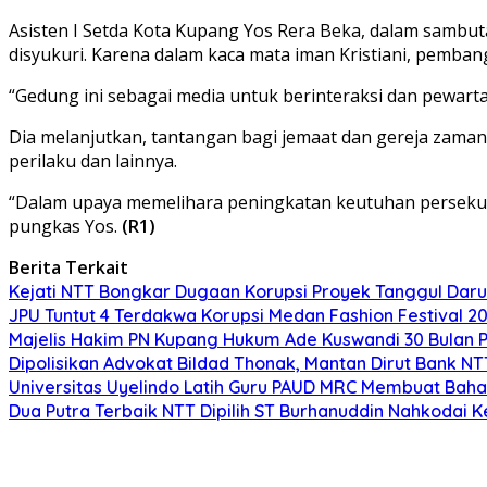
Asisten I Setda Kota Kupang Yos Rera Beka, dalam sambu
disyukuri. Karena dalam kaca mata iman Kristiani, pemba
“Gedung ini sebagai media untuk berinteraksi dan pewarta
Dia melanjutkan, tantangan bagi jemaat dan gereja zaman 
perilaku dan lainnya.
“Dalam upaya memelihara peningkatan keutuhan persekut
pungkas Yos.
(R1)
Berita Terkait
Kejati NTT Bongkar Dugaan Korupsi Proyek Tanggul Darur
JPU Tuntut 4 Terdakwa Korupsi Medan Fashion Festival 2
Majelis Hakim PN Kupang Hukum Ade Kuswandi 30 Bulan 
Dipolisikan Advokat Bildad Thonak, Mantan Dirut Bank N
Universitas Uyelindo Latih Guru PAUD MRC Membuat Bahan
Dua Putra Terbaik NTT Dipilih ST Burhanuddin Nahkodai K