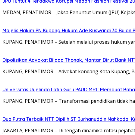
JPU Tuntut 4 Terdakwa Korupsi Medan Fashion Festival 2
MEDAN, PENATIMOR – Jaksa Penuntut Umum (JPU) Kejaksa
Majelis Hakim PN Kupang Hukum Ade Kuswandi 30 Bulan 
KUPANG, PENATIMOR – Setelah melalui proses hukum yang
Dipolisikan Advokat Bildad Thonak, Mantan Dirut Bank N
KUPANG, PENATIMOR – Advokat kondang Kota Kupang, Bil
Universitas Uyelindo Latih Guru PAUD MRC Membuat Bahan
KUPANG, PENATIMOR – Transformasi pendidikan tidak hanya
Dua Putra Terbaik NTT Dipilih ST Burhanuddin Nahkodai K
JAKARTA, PENATIMOR – Di tengah dinamika rotasi pejabat