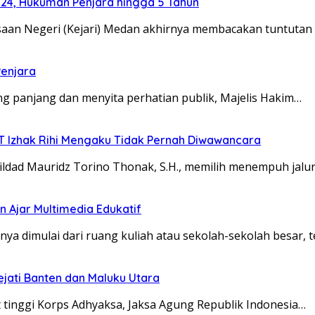
024, Hukuman Penjara hingga 5 Tahun
an Negeri (Kejari) Medan akhirnya membacakan tuntutan
Penjara
 panjang dan menyita perhatian publik, Majelis Hakim…
TT Izhak Rihi Mengaku Tidak Pernah Diwawancara
dad Mauridz Torino Thonak, S.H., memilih menempuh jalu
 Ajar Multimedia Edukatif
 dimulai dari ruang kuliah atau sekolah-sekolah besar, t
ejati Banten dan Maluku Utara
 tinggi Korps Adhyaksa, Jaksa Agung Republik Indonesia…