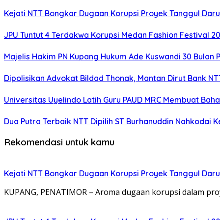
Kejati NTT Bongkar Dugaan Korupsi Proyek Tanggul Darur
JPU Tuntut 4 Terdakwa Korupsi Medan Fashion Festival 2
Majelis Hakim PN Kupang Hukum Ade Kuswandi 30 Bulan 
Dipolisikan Advokat Bildad Thonak, Mantan Dirut Bank N
Universitas Uyelindo Latih Guru PAUD MRC Membuat Bahan
Dua Putra Terbaik NTT Dipilih ST Burhanuddin Nahkodai K
Rekomendasi untuk kamu
Kejati NTT Bongkar Dugaan Korupsi Proyek Tanggul Darur
KUPANG, PENATIMOR – Aroma dugaan korupsi dalam proy