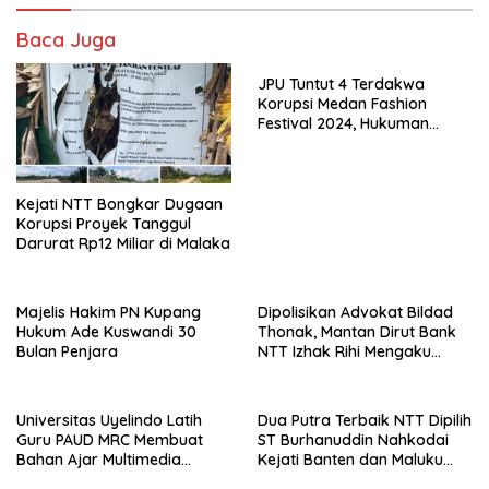
Baca Juga
JPU Tuntut 4 Terdakwa
Korupsi Medan Fashion
Festival 2024, Hukuman
Penjara hingga 5 Tahun
Kejati NTT Bongkar Dugaan
Korupsi Proyek Tanggul
Darurat Rp12 Miliar di Malaka
Majelis Hakim PN Kupang
Dipolisikan Advokat Bildad
Hukum Ade Kuswandi 30
Thonak, Mantan Dirut Bank
Bulan Penjara
NTT Izhak Rihi Mengaku
Tidak Pernah Diwawancara
Universitas Uyelindo Latih
Dua Putra Terbaik NTT Dipilih
Guru PAUD MRC Membuat
ST Burhanuddin Nahkodai
Bahan Ajar Multimedia
Kejati Banten dan Maluku
Edukatif
Utara