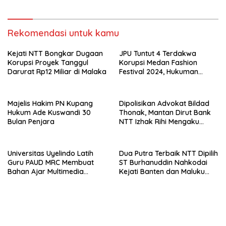
Rekomendasi untuk kamu
Kejati NTT Bongkar Dugaan
JPU Tuntut 4 Terdakwa
Korupsi Proyek Tanggul
Korupsi Medan Fashion
Darurat Rp12 Miliar di Malaka
Festival 2024, Hukuman
Penjara hingga 5 Tahun
Majelis Hakim PN Kupang
Dipolisikan Advokat Bildad
Hukum Ade Kuswandi 30
Thonak, Mantan Dirut Bank
Bulan Penjara
NTT Izhak Rihi Mengaku
Tidak Pernah Diwawancara
Universitas Uyelindo Latih
Dua Putra Terbaik NTT Dipilih
Guru PAUD MRC Membuat
ST Burhanuddin Nahkodai
Bahan Ajar Multimedia
Kejati Banten dan Maluku
Edukatif
Utara