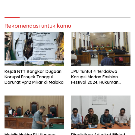
Utara
Tahun Penjara
Rekomendasi untuk kamu
Kejati NTT Bongkar Dugaan
JPU Tuntut 4 Terdakwa
Korupsi Proyek Tanggul
Korupsi Medan Fashion
Darurat Rp12 Miliar di Malaka
Festival 2024, Hukuman
Penjara hingga 5 Tahun
Majelis Hakim PN Kupang
Dipolisikan Advokat Bildad