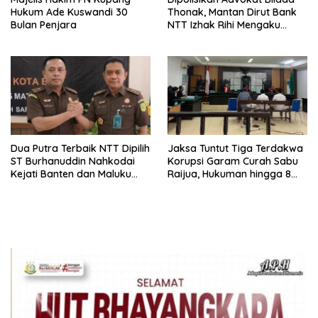
Hukum Ade Kuswandi 30
Thonak, Mantan Dirut Bank
Bulan Penjara
NTT Izhak Rihi Mengaku
Tidak Pernah Diwawancara
Dua Putra Terbaik NTT Dipilih
Jaksa Tuntut Tiga Terdakwa
ST Burhanuddin Nahkodai
Korupsi Garam Curah Sabu
Kejati Banten dan Maluku
Raijua, Hukuman hingga 8
Utara
Tahun Penjara