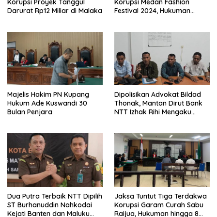
Korupsi Proyek Tanggul
Korupsi Medan Fashion
Darurat Rp12 Miliar di Malaka
Festival 2024, Hukuman
Penjara hingga 5 Tahun
Majelis Hakim PN Kupang
Dipolisikan Advokat Bildad
Hukum Ade Kuswandi 30
Thonak, Mantan Dirut Bank
Bulan Penjara
NTT Izhak Rihi Mengaku
Tidak Pernah Diwawancara
Dua Putra Terbaik NTT Dipilih
Jaksa Tuntut Tiga Terdakwa
ST Burhanuddin Nahkodai
Korupsi Garam Curah Sabu
Kejati Banten dan Maluku
Raijua, Hukuman hingga 8