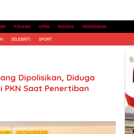
RIM
POLKAM
OPINI
PILKADA
PENDIDIKAN
AN
SELEBRITI
SPORT
ang Dipolisikan, Diduga
i PKN Saat Penertiban