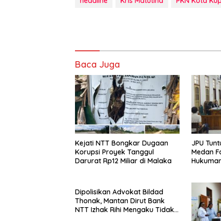
headline
Kris Matutina
PKN Kota Ku
Baca Juga
Kejati NTT Bongkar Dugaan
JPU Tunt
Korupsi Proyek Tanggul
Medan Fa
Darurat Rp12 Miliar di Malaka
Hukuman
Tahun
Dipolisikan Advokat Bildad
Thonak, Mantan Dirut Bank
NTT Izhak Rihi Mengaku Tidak
Pernah Diwawancara