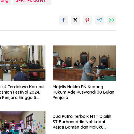
pang
SPKT Polda NTT
ut 4 Terdakwa Korupsi
Majelis Hakim PN Kupang
shion Festival 2024,
Hukum Ade Kuswandi 30 Bulan
 Penjara hingga 5
Penjara
Dua Putra Terbaik NTT Dipilih
ST Burhanuddin Nahkodai
Kejati Banten dan Maluku
Utara