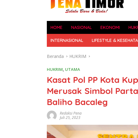
HOME
NASIONAL
EKONOMI
HUK
INTERNASIONAL
LIFESTYLE & KESEHAT
Beranda
HUKRIM
HUKRIM
,
UTAMA
Kasat Pol PP Kota Kup
Merusak Simbol Parta
Baliho Bacaleg
Redaksi Pena
Juli 25, 2023