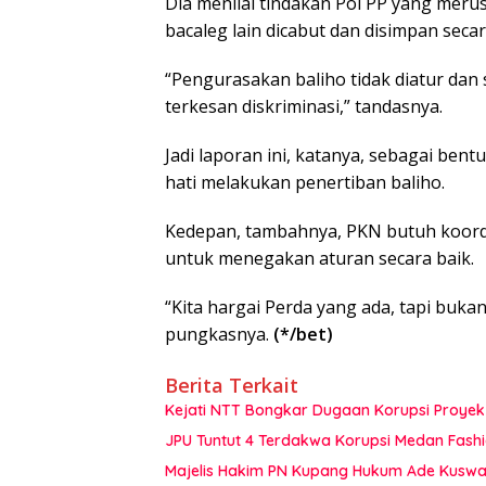
Dia menilai tindakan Pol PP yang merus
bacaleg lain dicabut dan disimpan seca
“Pengurasakan baliho tidak diatur dan 
terkesan diskriminasi,” tandasnya.
Jadi laporan ini, katanya, sebagai ben
hati melakukan penertiban baliho.
Kedepan, tambahnya, PKN butuh koord
untuk menegakan aturan secara baik.
“Kita hargai Perda yang ada, tapi buka
pungkasnya.
(*/bet)
Berita Terkait
Kejati NTT Bongkar Dugaan Korupsi Proyek 
JPU Tuntut 4 Terdakwa Korupsi Medan Fashi
Majelis Hakim PN Kupang Hukum Ade Kuswan