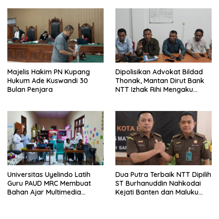
Majelis Hakim PN Kupang
Dipolisikan Advokat Bildad
Hukum Ade Kuswandi 30
Thonak, Mantan Dirut Bank
Bulan Penjara
NTT Izhak Rihi Mengaku
Tidak Pernah Diwawancara
Universitas Uyelindo Latih
Dua Putra Terbaik NTT Dipilih
Guru PAUD MRC Membuat
ST Burhanuddin Nahkodai
Bahan Ajar Multimedia
Kejati Banten dan Maluku
Edukatif
Utara