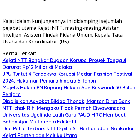
Kajati dalam kunjungannya ini didampingi sejumlah
pejabat utama Kejati NTT, masing-masing Asisten
Intelijen, Asisten Tindak Pidana Umum, Kepala Tata
Usaha dan Koordinator.
(R5)
Berita Terkait
Kejati NTT Bongkar Dugaan Korupsi Proyek Tanggul
Darurat Rp12 Miliar di Malaka
JPU Tuntut 4 Terdakwa Korupsi Medan Fashion Festival
2024, Hukuman Penjara hingga 5 Tahun
Majelis Hakim PN Kupang Hukum Ade Kuswandi 30 Bulan
Penjara
Dipolisikan Advokat Bildad Thonak, Mantan Dirut Bank
NTT Izhak Rihi Mengaku Tidak Pernah Diwawancara
Universitas Uyelindo Latih Guru PAUD MRC Membuat
Bahan Ajar Multimedia Edukatif
Dua Putra Terbaik NTT Dipilih ST Burhanuddin Nahkodai
Kejati Banten dan Maluku Utara