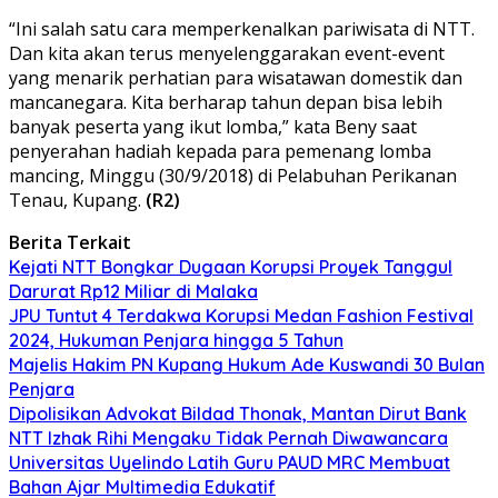
“Ini salah satu cara memperkenalkan pariwisata di NTT.
Dan kita akan terus menyelenggarakan event-event
yang menarik perhatian para wisatawan domestik dan
mancanegara. Kita berharap tahun depan bisa lebih
banyak peserta yang ikut lomba,” kata Beny saat
penyerahan hadiah kepada para pemenang lomba
mancing, Minggu (30/9/2018) di Pelabuhan Perikanan
Tenau, Kupang.
(R2)
Berita Terkait
Kejati NTT Bongkar Dugaan Korupsi Proyek Tanggul
Darurat Rp12 Miliar di Malaka
JPU Tuntut 4 Terdakwa Korupsi Medan Fashion Festival
2024, Hukuman Penjara hingga 5 Tahun
Majelis Hakim PN Kupang Hukum Ade Kuswandi 30 Bulan
Penjara
Dipolisikan Advokat Bildad Thonak, Mantan Dirut Bank
NTT Izhak Rihi Mengaku Tidak Pernah Diwawancara
Universitas Uyelindo Latih Guru PAUD MRC Membuat
Bahan Ajar Multimedia Edukatif