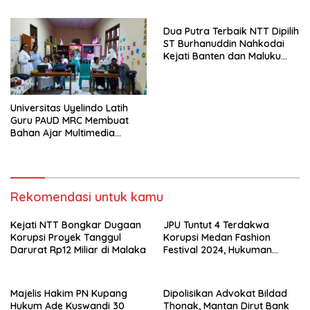
Tidak Pernah Diwawancara
Dua Putra Terbaik NTT Dipilih
ST Burhanuddin Nahkodai
Kejati Banten dan Maluku
Utara
Universitas Uyelindo Latih
Guru PAUD MRC Membuat
Bahan Ajar Multimedia
Edukatif
Rekomendasi untuk kamu
Kejati NTT Bongkar Dugaan
JPU Tuntut 4 Terdakwa
Korupsi Proyek Tanggul
Korupsi Medan Fashion
Darurat Rp12 Miliar di Malaka
Festival 2024, Hukuman
Penjara hingga 5 Tahun
Majelis Hakim PN Kupang
Dipolisikan Advokat Bildad
Hukum Ade Kuswandi 30
Thonak, Mantan Dirut Bank