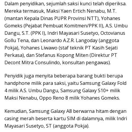
Dalam penyidikan, sejumlah saksi kunci telah diperiksa.
Mereka termasuk, Maksi Yaen Ertich Nenabu, M.T.
(mantan Kepala Dinas PUPR Provinsi NTT), Yohanes
Gomeks (Pejabat Pembuat Komitmen/PPK II), A.S. Umbu
Dangu, S.T. (PPK I), Indri Mayasari Susetyo, Octovianus
Gollu Tena, dan Leonardo A.Z.R. Langoday (anggota
Pokja), Yohanes Liwawo (staf teknik PT Kasih Sejati
Perkasa), dan Stefanus Kopong Miten (Direktur PT
Decont Mitra Consulindo, konsultan pengawas).
Penyidik juga menyita beberapa barang bukti berupa
handphone milik para saksi, yaitu Samsung Galaxy Fold
4 milik A.S. Umbu Dangu, Samsung Galaxy S10+ milik
Maksi Nenabu, Oppo Reno 8 milik Yohanes Gomeks.
Kemudian, Samsung Galaxy A8 berwarna hitam dengan
casing merah beserta kartu SIM di dalamnya, milik Indri
Mayasari Susetyo, ST (anggota Pokja).