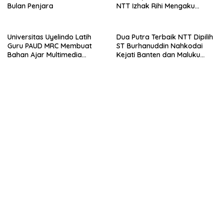
Bulan Penjara
NTT Izhak Rihi Mengaku
Tidak Pernah Diwawancara
Universitas Uyelindo Latih
Dua Putra Terbaik NTT Dipilih
Guru PAUD MRC Membuat
ST Burhanuddin Nahkodai
Bahan Ajar Multimedia
Kejati Banten dan Maluku
Edukatif
Utara