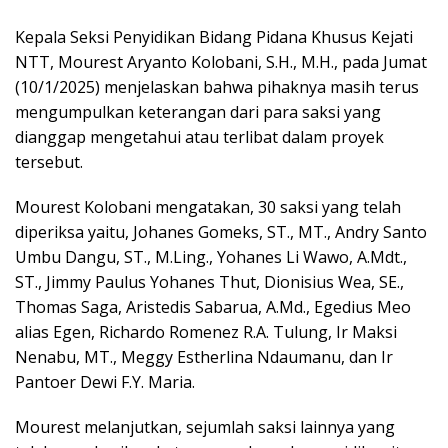
Kepala Seksi Penyidikan Bidang Pidana Khusus Kejati
NTT, Mourest Aryanto Kolobani, S.H., M.H., pada Jumat
(10/1/2025) menjelaskan bahwa pihaknya masih terus
mengumpulkan keterangan dari para saksi yang
dianggap mengetahui atau terlibat dalam proyek
tersebut.
Mourest Kolobani mengatakan, 30 saksi yang telah
diperiksa yaitu, Johanes Gomeks, ST., MT., Andry Santo
Umbu Dangu, ST., M.Ling., Yohanes Li Wawo, A.Mdt.,
ST., Jimmy Paulus Yohanes Thut, Dionisius Wea, SE.,
Thomas Saga, Aristedis Sabarua, A.Md., Egedius Meo
alias Egen, Richardo Romenez R.A. Tulung, Ir Maksi
Nenabu, MT., Meggy Estherlina Ndaumanu, dan Ir
Pantoer Dewi F.Y. Maria.
Mourest melanjutkan, sejumlah saksi lainnya yang