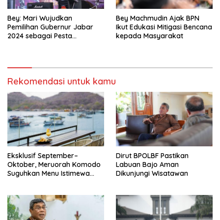
Bey: Mari Wujudkan
Bey Machmudin Ajak BPN
Pemilihan Gubernur Jabar
Ikut Edukasi Mitigasi Bencana
2024 sebagai Pesta
kepada Masyarakat
Demokrasi Damai dan
Sportif
Rekomendasi untuk kamu
Eksklusif September–
Dirut BPOLBF Pastikan
Oktober, Meruorah Komodo
Labuan Bajo Aman
Suguhkan Menu Istimewa
Dikunjungi Wisatawan
yang Menggugah Selera