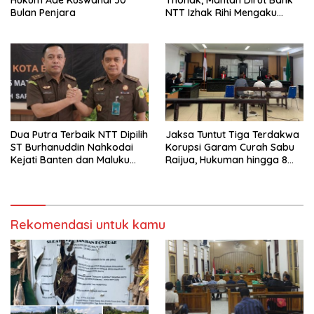
Hukum Ade Kuswandi 30
Thonak, Mantan Dirut Bank
Bulan Penjara
NTT Izhak Rihi Mengaku
Tidak Pernah Diwawancara
Dua Putra Terbaik NTT Dipilih
Jaksa Tuntut Tiga Terdakwa
ST Burhanuddin Nahkodai
Korupsi Garam Curah Sabu
Kejati Banten dan Maluku
Raijua, Hukuman hingga 8
Utara
Tahun Penjara
Rekomendasi untuk kamu