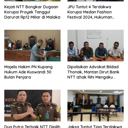
Kejati NTT Bongkar Dugaan
JPU Tuntut 4 Terdakwa
Korupsi Proyek Tanggul
Korupsi Medan Fashion
Darurat Rp12 Miliar di Malaka
Festival 2024, Hukuman
Penjara hingga 5 Tahun
Majelis Hakim PN Kupang
Dipolisikan Advokat Bildad
Hukum Ade Kuswandi 30
Thonak, Mantan Dirut Bank
Bulan Penjara
NTT Izhak Rihi Mengaku
Tidak Pernah Diwawancara
Dua Putra Terbaik NTT Dipilih
Jaksa Tuntut Tiga Terdakwa