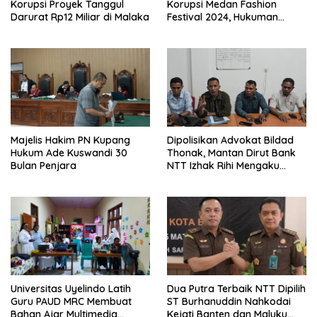
Korupsi Proyek Tanggul
Korupsi Medan Fashion
Darurat Rp12 Miliar di Malaka
Festival 2024, Hukuman
Penjara hingga 5 Tahun
Majelis Hakim PN Kupang
Dipolisikan Advokat Bildad
Hukum Ade Kuswandi 30
Thonak, Mantan Dirut Bank
Bulan Penjara
NTT Izhak Rihi Mengaku
Tidak Pernah Diwawancara
Universitas Uyelindo Latih
Dua Putra Terbaik NTT Dipilih
Guru PAUD MRC Membuat
ST Burhanuddin Nahkodai
Bahan Ajar Multimedia
Kejati Banten dan Maluku