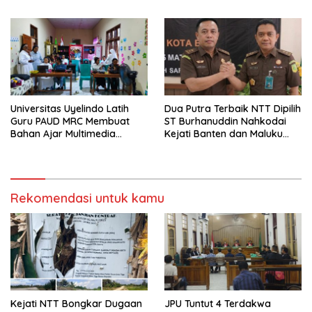
Tidak Pernah Diwawancara
Universitas Uyelindo Latih
Dua Putra Terbaik NTT Dipilih
Guru PAUD MRC Membuat
ST Burhanuddin Nahkodai
Bahan Ajar Multimedia
Kejati Banten dan Maluku
Edukatif
Utara
Rekomendasi untuk kamu
Kejati NTT Bongkar Dugaan
JPU Tuntut 4 Terdakwa