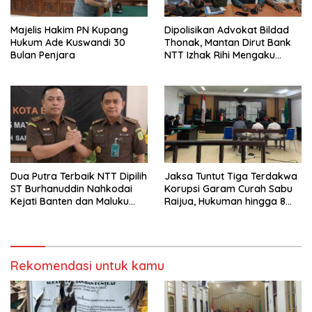
Majelis Hakim PN Kupang
Dipolisikan Advokat Bildad
Hukum Ade Kuswandi 30
Thonak, Mantan Dirut Bank
Bulan Penjara
NTT Izhak Rihi Mengaku
Tidak Pernah Diwawancara
Dua Putra Terbaik NTT Dipilih
Jaksa Tuntut Tiga Terdakwa
ST Burhanuddin Nahkodai
Korupsi Garam Curah Sabu
Kejati Banten dan Maluku
Raijua, Hukuman hingga 8
Utara
Tahun Penjara
Rekomendasi untuk kamu