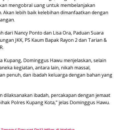
bukan mengobral uang untuk membelanjakan
 Akan lebih baik kelebihan dimanfaatkan dengan
rangan.
ah dari Nancy Ponto dan Lisa Ora, Paduan Suara
ungan JKK, PS Kaum Bapak Rayon 2 dan Tarian &
R.
ta Kupang, Dominggus Hawu menjelaskan, selain
neka kegiatan, antara lain, nikah massal,
lan penuh, dan ibadah keluarga dengan bahan yang
n dilaksanakan ibadah, percakapan dengan jemaat
hak Polres Kupang Kota,” jelas Dominggus Hawu.
Tanggul Darurat Rp12 Miliar di Malaka