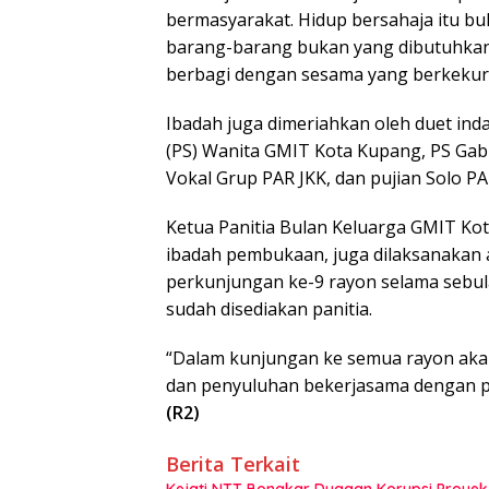
bermasyarakat. Hidup bersahaja itu 
barang-barang bukan yang dibutuhkan.
berbagi dengan sesama yang berkeku
Ibadah juga dimeriahkan oleh duet ind
(PS) Wanita GMIT Kota Kupang, PS Gab
Vokal Grup PAR JKK, dan pujian Solo PA
Ketua Panitia Bulan Keluarga GMIT Ko
ibadah pembukaan, juga dilaksanakan a
perkunjungan ke-9 rayon selama sebu
sudah disediakan panitia.
“Dalam kunjungan ke semua rayon aka
dan penyuluhan bekerjasama dengan pi
(R2)
Berita Terkait
Kejati NTT Bongkar Dugaan Korupsi Proyek 