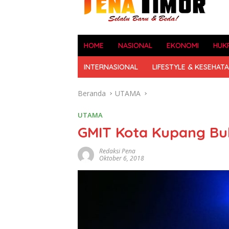
HOME
NASIONAL
EKONOMI
HUK
INTERNASIONAL
LIFESTYLE & KESEHAT
Beranda
UTAMA
UTAMA
GMIT Kota Kupang Bu
Redaksi Pena
Oktober 6, 2018