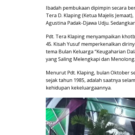
Ibadah pembukaan dipimpin secara bers
Tera D. Klaping (Ketua Majelis Jemaat),
Agustina Padak-Djawa Udju. Sedangkan 
Pdt. Tera Klaping menyampaikan khot
45. Kisah Yusuf memperkenalkan dirin
tema Bulan Keluarga “Keugaharian Dala
yang Saling Melengkapi dan Menolong.
Menurut Pdt. Klaping, bulan Oktober s
sejak tahun 1985, adalah saatnya sela
kehidupan kekeluargaannya.