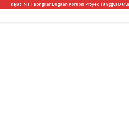
 Dugaan Korupsi Proyek Tanggul Darurat Rp12 Miliar di Malaka