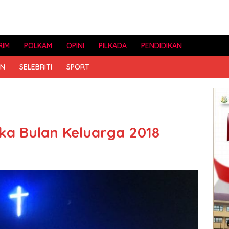
RIM
POLKAM
OPINI
PILKADA
PENDIDIKAN
AN
SELEBRITI
SPORT
ka Bulan Keluarga 2018