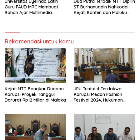
Universitas Uyelindo Latih
Dua Putra Terbaik NTT Dipilih
Guru PAUD MRC Membuat
ST Burhanuddin Nahkodai
Bahan Ajar Multimedia
Kejati Banten dan Maluku
Edukatif
Utara
Rekomendasi untuk kamu
Kejati NTT Bongkar Dugaan
JPU Tuntut 4 Terdakwa
Korupsi Proyek Tanggul
Korupsi Medan Fashion
Darurat Rp12 Miliar di Malaka
Festival 2024, Hukuman
Penjara hingga 5 Tahun