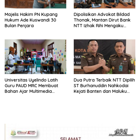
Majelis Hakim PN Kupang
Dipolisikan Advokat Bildad
Hukum Ade Kuswandi 30
Thonak, Mantan Dirut Bank
Bulan Penjara
NTT Izhak Rihi Mengaku
Tidak Pernah Diwawancara
Universitas Uyelindo Latih
Dua Putra Terbaik NTT Dipilih
Guru PAUD MRC Membuat
ST Burhanuddin Nahkodai
Bahan Ajar Multimedia
Kejati Banten dan Maluku
Edukatif
Utara