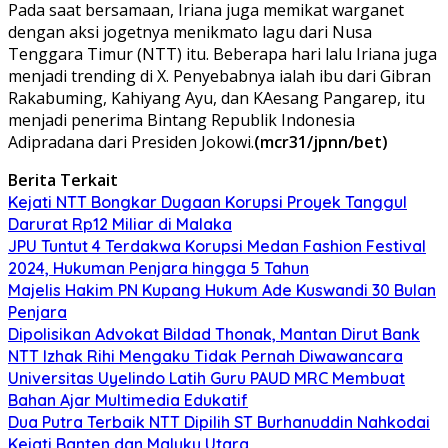
Pada saat bersamaan, Iriana juga memikat warganet
dengan aksi jogetnya menikmato lagu dari Nusa
Tenggara Timur (NTT) itu. Beberapa hari lalu Iriana juga
menjadi trending di X. Penyebabnya ialah ibu dari Gibran
Rakabuming, Kahiyang Ayu, dan KAesang Pangarep, itu
menjadi penerima Bintang Republik Indonesia
Adipradana dari Presiden Jokowi.
(mcr31/jpnn/bet)
Berita Terkait
Kejati NTT Bongkar Dugaan Korupsi Proyek Tanggul
Darurat Rp12 Miliar di Malaka
JPU Tuntut 4 Terdakwa Korupsi Medan Fashion Festival
2024, Hukuman Penjara hingga 5 Tahun
Majelis Hakim PN Kupang Hukum Ade Kuswandi 30 Bulan
Penjara
Dipolisikan Advokat Bildad Thonak, Mantan Dirut Bank
NTT Izhak Rihi Mengaku Tidak Pernah Diwawancara
Universitas Uyelindo Latih Guru PAUD MRC Membuat
Bahan Ajar Multimedia Edukatif
Dua Putra Terbaik NTT Dipilih ST Burhanuddin Nahkodai
Kejati Banten dan Maluku Utara