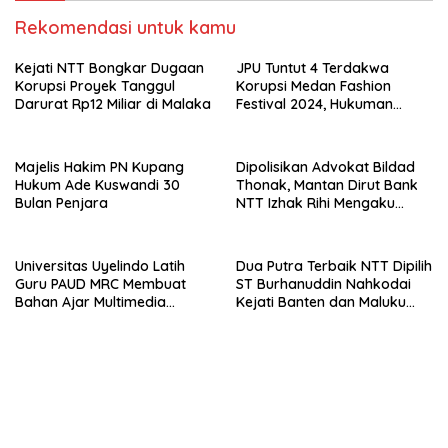
Rekomendasi untuk kamu
Kejati NTT Bongkar Dugaan
JPU Tuntut 4 Terdakwa
Korupsi Proyek Tanggul
Korupsi Medan Fashion
Darurat Rp12 Miliar di Malaka
Festival 2024, Hukuman
Penjara hingga 5 Tahun
Majelis Hakim PN Kupang
Dipolisikan Advokat Bildad
Hukum Ade Kuswandi 30
Thonak, Mantan Dirut Bank
Bulan Penjara
NTT Izhak Rihi Mengaku
Tidak Pernah Diwawancara
Universitas Uyelindo Latih
Dua Putra Terbaik NTT Dipilih
Guru PAUD MRC Membuat
ST Burhanuddin Nahkodai
Bahan Ajar Multimedia
Kejati Banten dan Maluku
Edukatif
Utara