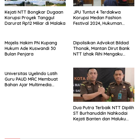
Kejati NTT Bongkar Dugaan
JPU Tuntut 4 Terdakwa
Korupsi Proyek Tanggul
Korupsi Medan Fashion
Darurat Rp12 Miliar di Malaka
Festival 2024, Hukuman
Penjara hingga 5 Tahun
Majelis Hakim PN Kupang
Dipolisikan Advokat Bildad
Hukum Ade Kuswandi 30
Thonak, Mantan Dirut Bank
Bulan Penjara
NTT Izhak Rihi Mengaku
Tidak Pernah Diwawancara
Universitas Uyelindo Latih
Guru PAUD MRC Membuat
Bahan Ajar Multimedia
Edukatif
Dua Putra Terbaik NTT Dipilih
ST Burhanuddin Nahkodai
Kejati Banten dan Maluku
Utara