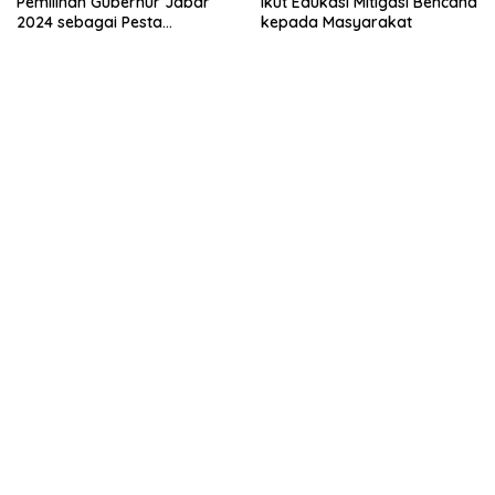
Pemilihan Gubernur Jabar
Ikut Edukasi Mitigasi Bencana
2024 sebagai Pesta
kepada Masyarakat
Demokrasi Damai dan
Sportif