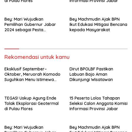
di Pulau Flores
Informasi Provinsi Jabar
Bey: Mari Wujudkan
Bey Machmudin Ajak BPN
Pemilihan Gubernur Jabar
Ikut Edukasi Mitigasi Bencana
2024 sebagai Pesta
kepada Masyarakat
Demokrasi Damai dan
Sportif
Rekomendasi untuk kamu
Eksklusif September–
Dirut BPOLBF Pastikan
Oktober, Meruorah Komodo
Labuan Bajo Aman
Suguhkan Menu Istimewa
Dikunjungi Wisatawan
yang Menggugah Selera
TEGAS! Uskup Agung Ende
15 Peserta Lolos Tahapan
Tolak Eksplorasi Geotermal
Seleksi Calon Anggota Komisi
di Pulau Flores
Informasi Provinsi Jabar
Bey: Mari Wujudkan
Bey Machmudin Ajak BPN