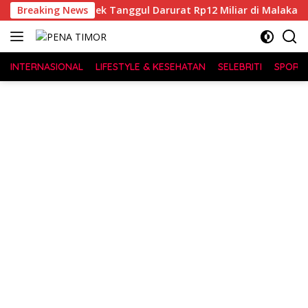
Langsung
n Korupsi Proyek Tanggul Darurat Rp12 Miliar di Malaka
Breaking News
ke
konten
INTERNASIONAL
LIFESTYLE & KESEHATAN
SELEBRITI
SPORT