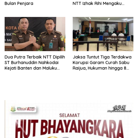
Bulan Penjara
NTT Izhak Rihi Mengaku
Tidak Pernah Diwawancara
Dua Putra Terbaik NTT Dipilih
Jaksa Tuntut Tiga Terdakwa
ST Burhanuddin Nahkodai
Korupsi Garam Curah Sabu
Kejati Banten dan Maluku
Raijua, Hukuman hingga 8
Utara
Tahun Penjara