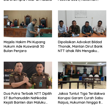
Penjara hingga 5 Tahun
Majelis Hakim PN Kupang
Dipolisikan Advokat Bildad
Hukum Ade Kuswandi 30
Thonak, Mantan Dirut Bank
Bulan Penjara
NTT Izhak Rihi Mengaku
Tidak Pernah Diwawancara
Dua Putra Terbaik NTT Dipilih
Jaksa Tuntut Tiga Terdakwa
ST Burhanuddin Nahkodai
Korupsi Garam Curah Sabu
Kejati Banten dan Maluku
Raijua, Hukuman hingga 8
Utara
Tahun Penjara