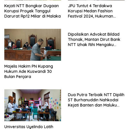
Kejati NTT Bongkar Dugaan
JPU Tuntut 4 Terdakwa
Korupsi Proyek Tanggul
Korupsi Medan Fashion
Darurat Rp12 Miliar di Malaka
Festival 2024, Hukuman
Penjara hingga 5 Tahun
Dipolisikan Advokat Bildad
Thonak, Mantan Dirut Bank
NTT Izhak Rihi Mengaku
Tidak Pernah Diwawancara
Majelis Hakim PN Kupang
Hukum Ade Kuswandi 30
Bulan Penjara
Dua Putra Terbaik NTT Dipilih
ST Burhanuddin Nahkodai
Kejati Banten dan Maluku
Utara
Universitas Uyelindo Latih