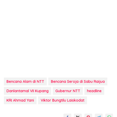
Bencana Alam di NTT
Bencana Seroja di Sabu Raijua
Danlantamal VII Kupang
Gubernur NTT
headline
KRI Ahmad Yani
Viktor Bungtilu Laiskodat