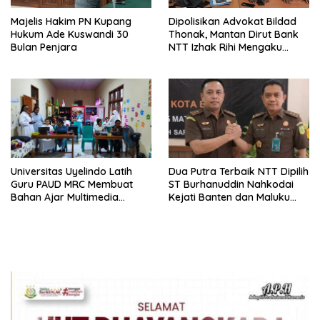
Majelis Hakim PN Kupang
Dipolisikan Advokat Bildad
Hukum Ade Kuswandi 30
Thonak, Mantan Dirut Bank
Bulan Penjara
NTT Izhak Rihi Mengaku
Tidak Pernah Diwawancara
Universitas Uyelindo Latih
Dua Putra Terbaik NTT Dipilih
Guru PAUD MRC Membuat
ST Burhanuddin Nahkodai
Bahan Ajar Multimedia
Kejati Banten dan Maluku
Edukatif
Utara