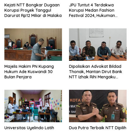
Kejati NTT Bongkar Dugaan
JPU Tuntut 4 Terdakwa
Korupsi Proyek Tanggul
Korupsi Medan Fashion
Darurat Rp12 Miliar di Malaka
Festival 2024, Hukuman
Penjara hingga 5 Tahun
Majelis Hakim PN Kupang
Dipolisikan Advokat Bildad
Hukum Ade Kuswandi 30
Thonak, Mantan Dirut Bank
Bulan Penjara
NTT Izhak Rihi Mengaku
Tidak Pernah Diwawancara
Universitas Uyelindo Latih
Dua Putra Terbaik NTT Dipilih