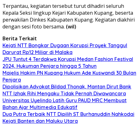
Terpantau, kegiatan tersebut turut dihadiri seluruh
Kepala Seksi lingkup Kejari Kabupaten Kupang, beserta
perwakilan Dinkes Kabupaten Kupang. Kegiatan diakhiri
dengan sesi foto bersama.
(wil)
Berita Terkait
Kejati NTT Bongkar Dugaan Korupsi Proyek Tanggul
Darurat Rp12 Miliar di Malaka
JPU Tuntut 4 Terdakwa Korupsi Medan Fashion Festival
2024, Hukuman Penjara hingga 5 Tahun
Majelis Hakim PN Kupang Hukum Ade Kuswandi 30 Bulan
Penjara
Dipolisikan Advokat Bildad Thonak, Mantan Dirut Bank
NTT Izhak Rihi Mengaku Tidak Pernah Diwawancara
Universitas Uyelindo Latih Guru PAUD MRC Membuat
Bahan Ajar Multimedia Edukatif
Dua Putra Terbaik NTT Dipilih ST Burhanuddin Nahkodai
Kejati Banten dan Maluku Utara