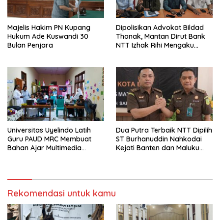
Majelis Hakim PN Kupang
Dipolisikan Advokat Bildad
Hukum Ade Kuswandi 30
Thonak, Mantan Dirut Bank
Bulan Penjara
NTT Izhak Rihi Mengaku
Tidak Pernah Diwawancara
Universitas Uyelindo Latih
Dua Putra Terbaik NTT Dipilih
Guru PAUD MRC Membuat
ST Burhanuddin Nahkodai
Bahan Ajar Multimedia
Kejati Banten dan Maluku
Edukatif
Utara
Rekomendasi untuk kamu