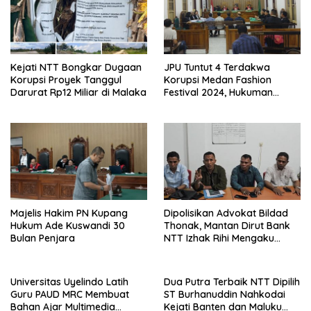
Kejati NTT Bongkar Dugaan
JPU Tuntut 4 Terdakwa
Korupsi Proyek Tanggul
Korupsi Medan Fashion
Darurat Rp12 Miliar di Malaka
Festival 2024, Hukuman
Penjara hingga 5 Tahun
Majelis Hakim PN Kupang
Dipolisikan Advokat Bildad
Hukum Ade Kuswandi 30
Thonak, Mantan Dirut Bank
Bulan Penjara
NTT Izhak Rihi Mengaku
Tidak Pernah Diwawancara
Universitas Uyelindo Latih
Dua Putra Terbaik NTT Dipilih
Guru PAUD MRC Membuat
ST Burhanuddin Nahkodai
Bahan Ajar Multimedia
Kejati Banten dan Maluku