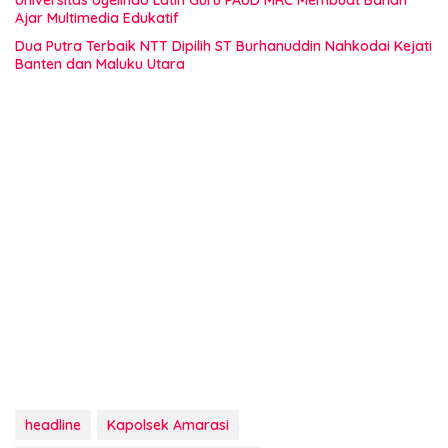
Universitas Uyelindo Latih Guru PAUD MRC Membuat Bahan
Ajar Multimedia Edukatif
Dua Putra Terbaik NTT Dipilih ST Burhanuddin Nahkodai Kejati
Banten dan Maluku Utara
headline
Kapolsek Amarasi