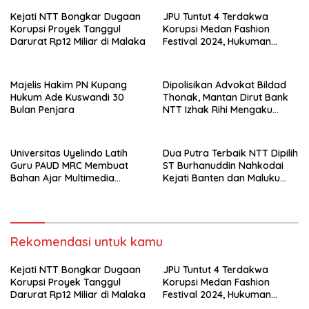
Kejati NTT Bongkar Dugaan
JPU Tuntut 4 Terdakwa
Korupsi Proyek Tanggul
Korupsi Medan Fashion
Darurat Rp12 Miliar di Malaka
Festival 2024, Hukuman
Penjara hingga 5 Tahun
Majelis Hakim PN Kupang
Dipolisikan Advokat Bildad
Hukum Ade Kuswandi 30
Thonak, Mantan Dirut Bank
Bulan Penjara
NTT Izhak Rihi Mengaku
Tidak Pernah Diwawancara
Universitas Uyelindo Latih
Dua Putra Terbaik NTT Dipilih
Guru PAUD MRC Membuat
ST Burhanuddin Nahkodai
Bahan Ajar Multimedia
Kejati Banten dan Maluku
Edukatif
Utara
Rekomendasi untuk kamu
Kejati NTT Bongkar Dugaan
JPU Tuntut 4 Terdakwa
Korupsi Proyek Tanggul
Korupsi Medan Fashion
Darurat Rp12 Miliar di Malaka
Festival 2024, Hukuman
Penjara hingga 5 Tahun