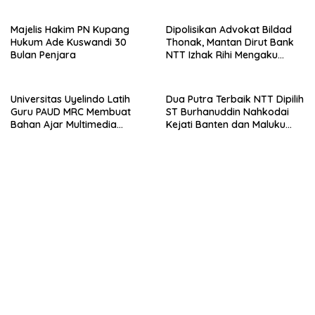
Majelis Hakim PN Kupang
Dipolisikan Advokat Bildad
Hukum Ade Kuswandi 30
Thonak, Mantan Dirut Bank
Bulan Penjara
NTT Izhak Rihi Mengaku
Tidak Pernah Diwawancara
Universitas Uyelindo Latih
Dua Putra Terbaik NTT Dipilih
Guru PAUD MRC Membuat
ST Burhanuddin Nahkodai
Bahan Ajar Multimedia
Kejati Banten dan Maluku
Edukatif
Utara